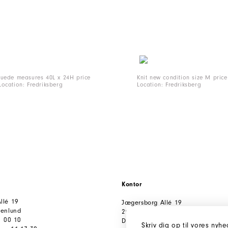
suede measures 40L x 24H price
Knit new condition size M pric
ocation: Fredriksberg
Location: Fredriksberg
Kontor
llé 19
Jægersborg Allé 19
tenlund
2920 Charlottenlund
1 00 10
Danmark
Skriv dig op til vores nyh