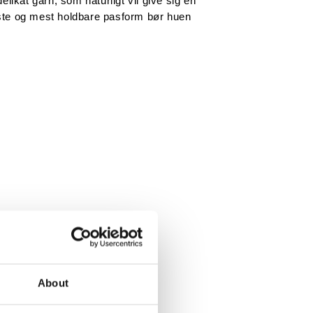
likat garn, som naturligt vil give sig en 
te og mest holdbare pasform bør huen 
About