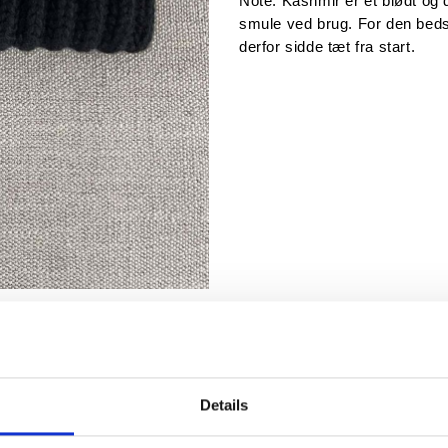
Note: Kashmir er et blødt og de
smule ved brug. For den beds
derfor sidde tæt fra start.
Details