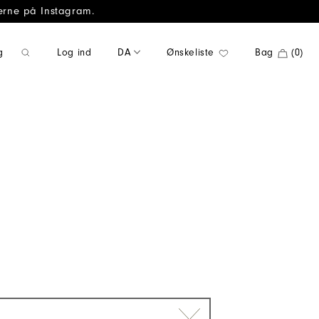
gerne på Instagram.
Log ind
DA
Ønskeliste
Bag
(0)