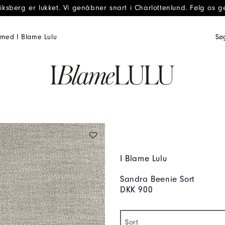
iksberg er lukket. Vi genåbner snart i Charlottenlund. Følg os 
med I Blame Lulu
I Blame Lulu
Sandra Beenie Sort
DKK 900
Sort