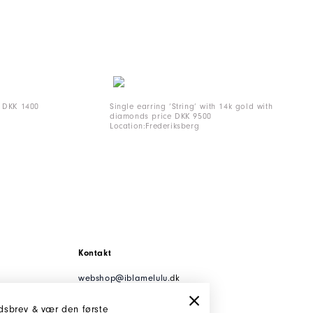
e DKK 1400
Single earring ‘String’ with 14k gold with
diamonds price DKK 9500
Location:Frederiksberg
Kontakt
webshop@iblamelulu.
dk
t: +45 29 91 00 10
Cvr: 35047085
edsbrev & vær den første