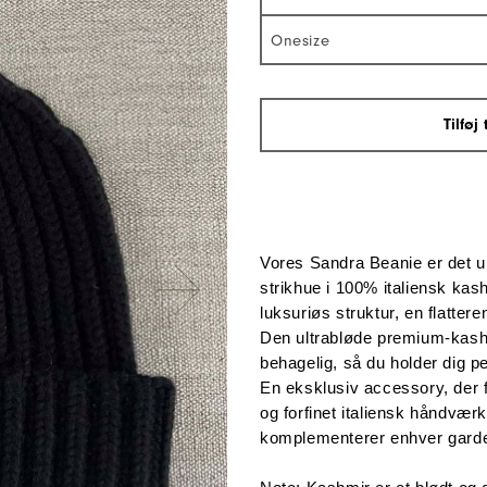
Onesize
Tilføj
Vores Sandra Beanie er det ul
strikhue i 100% italiensk kashm
luksuriøs struktur, en flattere
Den ultrabløde premium-kashm
behagelig, så du holder dig pe
En eksklusiv accessory, der fo
og forfinet italiensk håndværk.
komplementerer enhver gard