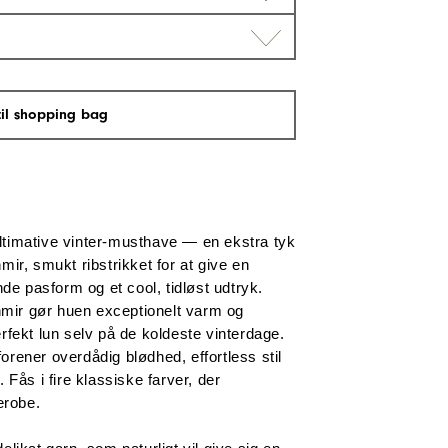
 til shopping bag
timative vinter-musthave — en ekstra tyk 
ir, smukt ribstrikket for at give en 
nde pasform og et cool, tidløst udtryk. 
ir gør huen exceptionelt varm og 
rfekt lun selv på de koldeste vinterdage. 
rener overdådig blødhed, effortless stil 
 Fås i fire klassiske farver, der 
erobe.