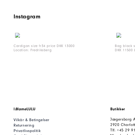
Instagram
Cardigan size fr34 price DKK 13000
Bag black 
Location: Fredriksberg
DKK 11500 L
I
Blame
LULU
Butikker
Jægersborg A
Vilkår & Betingelser
2920 Charlot
Returnering
Tlf: +45 29 9
Privatlivspolitik