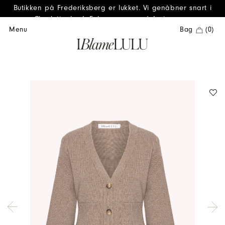
Butikken på Frederiksberg er lukket. Vi genåbner snart i
Charlottenlund. Følg os gerne på Instagram.
Menu
Bag
(0)