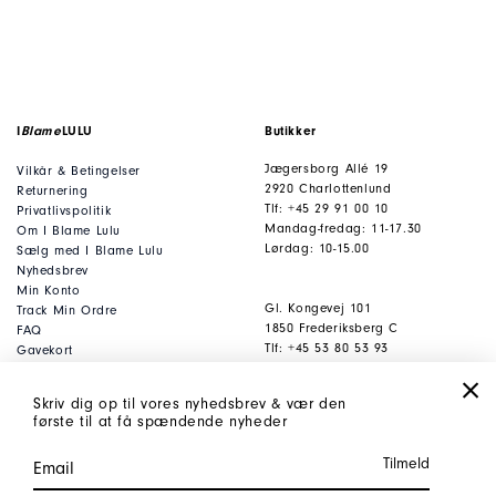
I
Blame
LULU
Butikker
Jægersborg Allé 19
Vilkår & Betingelser
2920 Charlottenlund
Returnering
Tlf: +45 29 91 00 10
Privatlivspolitik
Mandag-fredag: 11-17.30
Om I Blame Lulu
Lørdag: 10-15.00
Sælg med I Blame Lulu
Nyhedsbrev
Min Konto
Gl. Kongevej 101
Track Min Ordre
1850 Frederiksberg C
FAQ
Tlf: +45 53 80 53 93
Gavekort
Mandag-fredag: 11-17.30
Lørdag: 10-15.00
Skriv dig op til vores nyhedsbrev & vær den
første til at få spændende nyheder
Kontor
Kontakt
Jægersborg Allé 19
webshop@iblamelulu.
dk