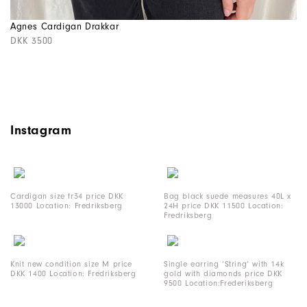
Agnes Cardigan Drakkar
DKK 3500
Instagram
Cardigan size fr34 price DKK
Bag black suede measures 40L x
13000 Location: Fredriksberg
24H price DKK 11500 Location:
Fredriksberg
Knit new condition size M price
Single earring ‘String’ with 14k
DKK 1400 Location: Fredriksberg
gold with diamonds price DKK
9500 Location:Frederiksberg