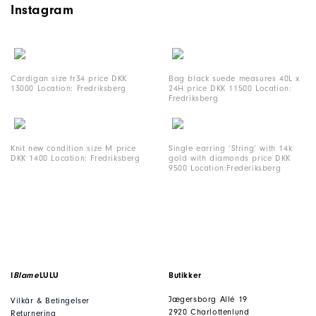
Instagram
Cardigan size fr34 price DKK
Bag black suede measures 40L x
13000 Location: Fredriksberg
24H price DKK 11500 Location:
Fredriksberg
Knit new condition size M price
Single earring ‘String’ with 14k
DKK 1400 Location: Fredriksberg
gold with diamonds price DKK
9500 Location:Frederiksberg
I
Blame
LULU
Butikker
Jægersborg Allé 19
Vilkår & Betingelser
2920 Charlottenlund
Returnering