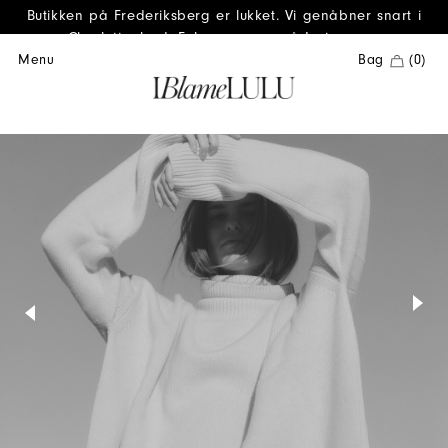
Butikken på Frederiksberg er lukket. Vi genåbner snart i
Charlottenlund. Følg os gerne på Instagram.
Menu
Bag
(0)