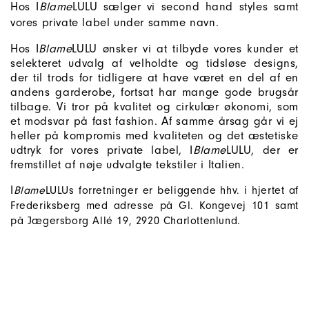
Hos
I
Blame
LULU
sælger vi second hand styles samt
vores private label under samme navn.
Hos I
Blame
LULU ønsker vi at tilbyde vores kunder et
selekteret udvalg af velholdte og tidsløse designs,
der til trods for tidligere at have været en del af en
andens garderobe, fortsat har mange gode brugsår
tilbage. Vi tror på kvalitet og cirkulær økonomi, som
et modsvar på fast fashion. Af samme årsag går vi ej
heller på kompromis med kvaliteten og det æstetiske
udtryk for vores private label, I
Blame
LULU, der er
fremstillet af nøje udvalgte tekstiler i Italien.
I
Blame
LULUs forretninger er beliggende hhv. i hjertet af 
Frederiksberg med adresse på Gl. Kongevej 101 samt 
på Jægersborg Allé 19, 2920 Charlottenlund.